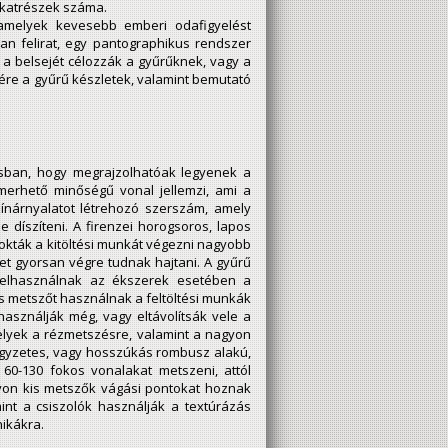
alkatrészek száma.
 amelyek kevesebb emberi odafigyelést
ban felirat, egy pantographikus rendszer
 a belsejét célozzák a gyűrűknek, vagy a
sére a gyűrű készletek, valamint bemutató
sban, hogy megrajzolhatóak legyenek a
smerhető minőségű vonal jellemzi, ami a
zínárnyalatot létrehozó szerszám, amely
e díszíteni. A firenzei horogsoros, lapos
okták a kitöltési munkát végezni nagyobb
et gyorsan végre tudnak hajtani. A gyűrű
 felhasználnak az ékszerek esetében a
s metszőt használnak a feltöltési munkák
asználják még, vagy eltávolítsák vele a
elyek a rézmetszésre, valamint a nagyon
égyzetes, vagy hosszúkás rombusz alakú,
60-130 fokos vonalakat metszeni, attól
agyon kis metszők vágási pontokat hoznak
int a csiszolók használják a textúrázás
nikákra.