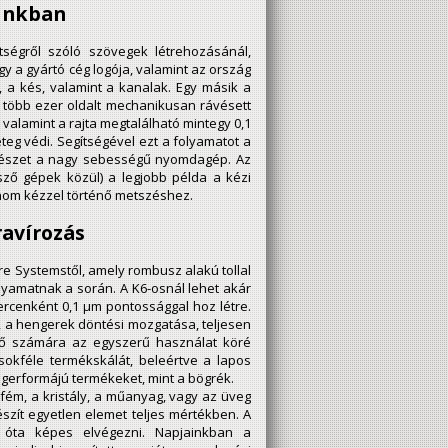
ainkban
tségről szóló szövegek létrehozásánál,
gy a gyártó cég logója, valamint az ország
, a kés, valamint a kanalak. Egy másik a
több ezer oldalt mechanikusan rávésett
 valamint a rajta megtalálható mintegy 0,1
eg védi. Segítségével ezt a folyamatot a
z egészet a nagy sebességű nyomdagép. Az
ő gépek közül) a legjobb példa a kézi
inom kézzel történő metszéshez.
ravírozás
re Systemstől, amely rombusz alakú tollal
olyamatnak a során. A K6-osnál lehet akár
ercenként 0,1 µm pontossággal hoz létre.
t, a hengerek döntési mozgatása, teljesen
tő számára az egyszerű használat köré
okféle termékskálát, beleértve a lapos
gerformájú termékeket, mint a bögrék.
fém, a kristály, a műanyag, vagy az üveg
készít egyetlen elemet teljes mértékben. A
0 óta képes elvégezni. Napjainkban a