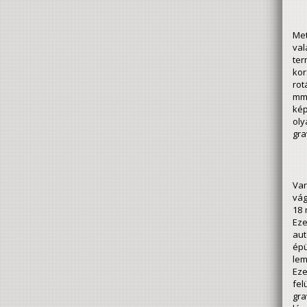
Met
val
ter
kor
rot
mm-
kép
oly
gra
Van
vág
18 
Eze
aut
épü
lem
Eze
fel
gr