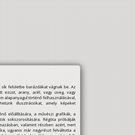
 sík felületbe barázdákat vágnak be. Az
t ezüst, arany, acél, vagy üveg, vagy
m alapanyagul történő felhasználásával,
tünk illusztrációkat, amely képeket
énő előállítására, a művészi grafikák, a
atok sokszorosítására. Régóta próbálják
lmazásban, valamint részben azért, mert
ka, ugyanis már nagyrészt felváltotta a