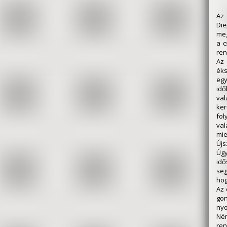
Az 
Die
meg
a c
ren
Az 
éks
egy
idő
val
ker
fol
val
mie
Újs
Úgy
idő
seg
hog
Az 
gon
ny
Né
ren