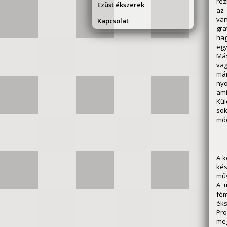
réz
Ezüst ékszerek
az 
van
Kapcsolat
gra
hag
egy
Más
vag
már
nyo
ami
Kül
so
mód
A k
kés
műv
A 
fém
éks
Pr
meg