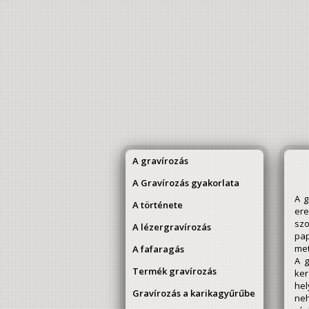
A gravírozás
A Gravírozás gyakorlata
A g
A története
ere
szo
A lézergravírozás
pa
met
A fafaragás
A g
Termék gravírozás
ker
hel
Gravírozás a karikagyűrűbe
neh