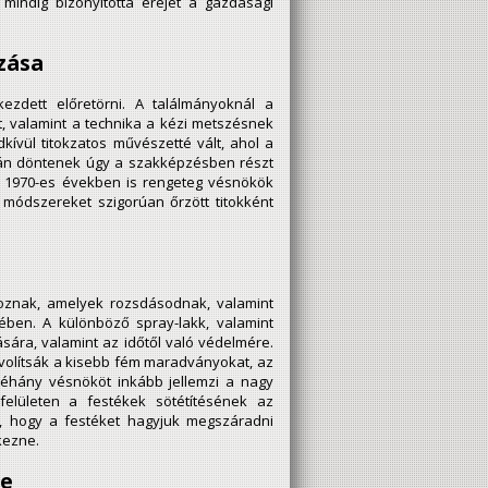
 mindig bizonyította erejét a gazdasági
zása
zdett előretörni. A találmányoknál a
 valamint a technika a kézi metszésnek
ívül titokzatos művészetté vált, ahol a
tkán döntenek úgy a szakképzésben részt
z 1970-es években is rengeteg vésnökök
 módszereket szigorúan őrzött titokként
oznak, amelyek rozsdásodnak, valamint
ében. A különböző spray-lakk, valamint
sára, valamint az időtől való védelmére.
ávolítsák a kisebb fém maradványokat, az
Néhány vésnököt inkább jellemzi a nagy
elületen a festékek sötétítésének az
 az, hogy a festéket hagyjuk megszáradni
kezne.
me