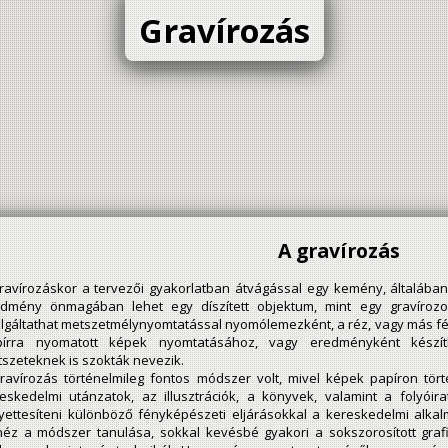
Gravírozás
A gravírozás
ravírozáskor a tervezői gyakorlatban átvágással egy kemény, általában
dmény önmagában lehet egy díszített objektum, mint egy gravírozot
lgáltathat metszetmélynyomtatással nyomólemezként, a réz, vagy más fé
pírra nyomatott képek nyomtatásához, vagy eredményként készíthe
szeteknek is szokták nevezik.
ravírozás történelmileg fontos módszer volt, mivel képek papíron tört
eskedelmi utánzatok, az illusztrációk, a könyvek, valamint a folyóir
yettesíteni különböző fényképészeti eljárásokkal a kereskedelmi alka
éz a módszer tanulása, sokkal kevésbé gyakori a sokszorosított grafi