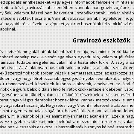
ett speciális érintkezéseket, vagy egyes információk felvitelére, mint az 
llett a kézi gravírozással ellentétben vannak már gravírozógépek,
nylőek, valamint kézzel nem közvetlenül szabályozottak. Ezeket általá
zítésére szokták használni. Vannak változatai annak megfelelően, hogy
ső nagyobb részt. Ezeket a gépeket gyakran használják feliratok készíté
aboknál.
Gravírozó eszközök
éz metszők megtalálhatóak különböző formájú, valamint méretű kiadá
önböző vonaltípusok. A vésőt egy olyan egyedülálló, valamint jól feli
yamatos, tudatos megjelenés, valamint a tiszta élek tükre. A szög a s
hén ívelt. Az általánosan használt sokszorosított grafikákat szokták vel
ekű szerszámok több sorban végzik a bemetszést. Ezzel az eszközzel sz
ületen, vagy hogy létrehozzanak egységes árnyékolt vonalakat, amelyek
kú rézmetszőkkel készülnek különös alakzatok, amelyeket ez által
nökök a gyűrű belső oldalán lévő feliratok csökkentése érdekében. Lapo
égzéséhez a betűknél, valamint a “kibújó” részeknek a csökkentésére h
teret, vagy világos darabokat hoznak létre. Vannak metszőkések is, am
y vágásokra használják. Négyzetes, vagy V-pont metszővel általában n
amint egyenes vonalak vágására használják. A V-ponttal bárhol lehet 
gően, mi a vésnök célja, valamint milyen hatást akar elérni. Ezek a n
re. Az egyéb eszközöket, mint például a mezzotintot a rockerek, valam
ásaihoz. A csiszolás eszközei is használhatók bizonyos kő beállítási tech