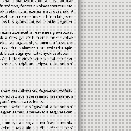
ek használatával továbbra is gyakorolták
r számos, fontos alkalmazásai területei
k, valamint a lézeres gravírozásnak. A
lesztette a reneszánszot, bár a kifejezés
os faragványokat, valamint lényegében
rézmetszeteket, a réz-lemez gravírozást,
k, acél, vagy acél felületű lemezek voltak
yveket, a magazinok, valamint utánzatokat
 1790 óta. Valamint a 20. század elején,
yéb biztonsági nyomtatványok esetében.
azán fedezhetővé tette a többszörösen
tszetet valójában teljesen különböző
anem csak ékszerek, fegyverek, trófeák,
zók edzett acél szerszámat használnak a
agyományosan a rézlemez.
rézmetszőket a vágásánál a különböző
int egyéb fémek, amelyeket a fegyvereken,
 mm, amely a magas minőségű munka
észeknél használnak néha kézzel hozzá