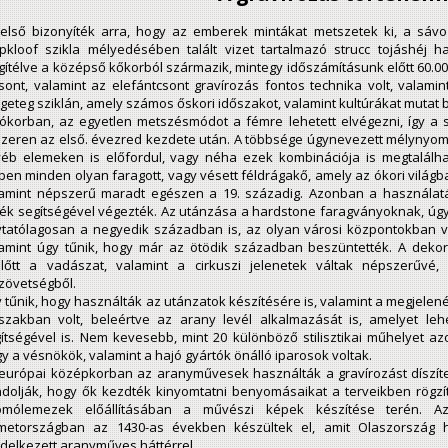
első bizonyíték arra, hogy az emberek mintákat metszetek ki, a sávoz
pkloof szikla mélyedésében talált vizet tartalmazó strucc tojáshéj h
ítélve a középső kőkorból származik, mintegy időszámításunk előtt 60.00
sont, valamint az elefántcsont gravírozás fontos technika volt, valami
geteg sziklán, amely számos őskori időszakot, valamint kultúrákat mutat b
ókorban, az egyetlen metszésmódot a fémre lehetett elvégezni, így a
zeren az első. évezred kezdete után. A többsége úgynevezett mélynyom
éb elemeken is előfordul, vagy néha ezek kombinációja is megtalálha
ben minden olyan faragott, vagy vésett féldrágakő, amely az ókori világb
amint népszerű maradt egészen a 19. századig. Azonban a használatá
ék segítségével végezték. Az utánzása a hardstone faragványoknak, úgy
ytatólagosan a negyedik században is, az olyan városi központokban vo
amint úgy tűnik, hogy már az ötödik században beszüntették. A dekorá
lőtt a vadászat, valamint a cirkuszi jelenetek váltak népszerűvé,
zövetségből.
 tűnik, hogy használták az utánzatok készítésére is, valamint a megje
szakban volt, beleértve az arany levél alkalmazását is, amelyet le
ítségével is. Nem kevesebb, mint 20 különböző stilisztikai műhelyet azo
y a vésnökök, valamint a hajó gyártók önálló iparosok voltak.
európai középkorban az aranyművesek használták a gravírozást díszí
dolják, hogy ők kezdték kinyomtatni benyomásaikat a terveikben rögzít
omólemezek előállításában a művészi képek készítése terén. A
metországban az 1430-as években készültek el, amit Olaszország 
delkezett aranyműves háttérrel.