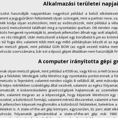
Alkalmazási területei napj
szést használják napjainkban nagyrészt például a belső elkötelezet
amint a jegygyűrűkön feltüntetett olyan szövegek, mint a partner neve, va
mék kódja olyan eszközökön, mint az evőeszközök, mint például a villa
szerű metszésmód található meg a nyomtatási iparban. Ott minden nap 
ációs hengerek nyomtatják ki, amelyek jellemzően állnak egy acél alapból,
es réz rétegből. Után metszésnél a képet egy körülbelül 6 µm-es krómrét
 túl fogja élni, valamint több mint egy millió példányban készíti el a
an metsző gépek, mint például GUN BOW (az egyik vezető márka metsz
vírozás szerszámaira, bár ezt a típusú gépet általában nem használják f
A computer irányította gépi g
nak olyan metsző gépek, mint például a K500-as, vagy K6-os a Hell Gravu
ja a felületet. Mindegyik cella létrehoz egy nyomtatási pontot ennek a f
metszés is fejenként, valamint minden vágás 8 cellából áll, amit másodp
k teljes mértékben számítógép által vezérelt, valamint az egész folyama
omatizált. A kiskereskedelmi gravírozógépek hajlamosak az üzemelte
lni, valamint megvan az a képességük, hogy képesek létrehozni egy s
ezeket, a különböző formájú, valamint méretű ékszereket, valamint a hen
k jellemzően képesek megformálni a különböző felületeket, beleértve a 
ületeket is. A state-of-the-art gép könnyen, egyszerűen, tíz perc alatt el
avírozás folyamatát gyémántokkal a state-of-the-art gép már 196