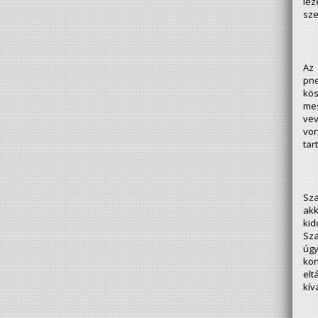
léz
sze
Az
pne
kös
mes
vev
von
tar
Sza
akk
kid
Sza
úgy
ko
elt
kív