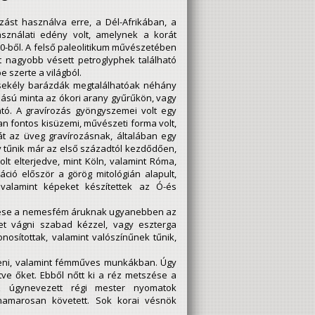
ást használva erre, a Dél-Afrikában, a
asználati edény volt, amelynek a korát
0-ből. A felső paleolitikum művészetében
nt nagyobb vésett petroglyphek található
e szerte a világból.
 sekély barázdák megtalálhatóak néhány
ású minta az ókori arany gyűrűkön, vagy
tó. A gravírozás gyöngyszemei volt egy
an fontos kisüzemi, művészeti forma volt,
t az üveg gravírozásnak, általában egy
 tűnik már az első századtól kezdődően,
lt elterjedve, mint Köln, valamint Róma,
ció először a görög mitológián alapult,
 valamint képeket készítettek az Ó-és
lenése a nemesfém áruknak ugyanebben az
het vágni szabad kézzel, vagy eszterga
nosítottak, valamint valószínűnek tűnik,
teni, valamint fémműves munkákban. Úgy
ve őket. Ebből nőtt ki a réz metszése a
z úgynevezett régi mester nyomatok
hamarosan követett. Sok korai vésnök