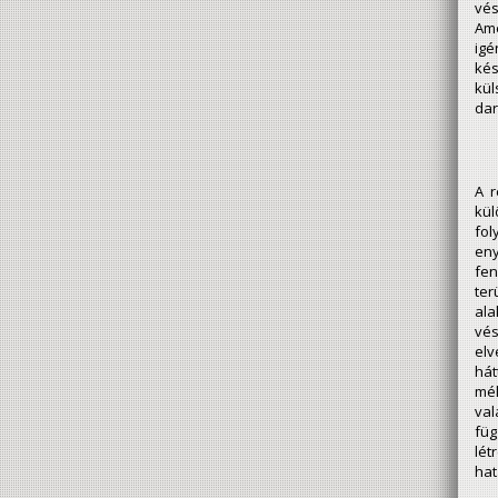
vés
Ame
igé
kés
kül
dar
A r
kül
fol
eny
fen
ter
ala
vés
elv
hát
mél
val
füg
lét
hat