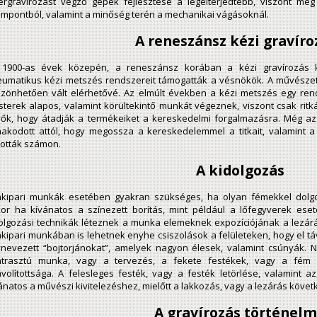
ergravírozást végző gépek fejlesztése a legelterjedtebb, viszont még
mpontból, valamint a minőség terén a mechanikai vágásoknál.
A reneszánsz kézi gravíro
 1900-as évek közepén, a reneszánsz korában a kézi gravírozás ke
umatikus kézi metszés rendszereit támogatták a vésnökök. A művészet,
zönhetően vált elérhetővé. Az elmúlt években a kézi metszés egy rendk
terek alapos, valamint körültekintő munkát végeznek, viszont csak ri
ők, hogy átadják a termékeiket a kereskedelmi forgalmazásra. Még a
akodott attól, hogy megossza a kereskedelemmel a titkait, valamint a
tották számon.
A kidolgozás
kipari munkák esetében gyakran szükséges, ha olyan fémekkel dolg
or ha kívánatos a színezett borítás, mint például a lőfegyverek eset
olgozási technikák léteznek a munka elemeknek expozíciójának a lezárá
kipari munkában is lehetnek enyhe csiszolások a felületeken, hogy el t
nevezett “bojtorjánokat”, amelyek nagyon élesek, valamint csúnyák. 
ntrasztú munka, vagy a tervezés, a fekete festékek, vagy a fém f
ávolítottsága. A felesleges festék, vagy a festék letörlése, valamint
ánatos a művészi kivitelezéshez, mielőtt a lakkozás, vagy a lezárás követ
A gravírozás történel